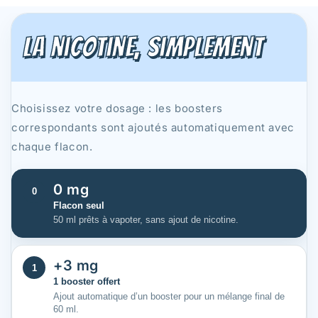
La nicotine, simplement
Choisissez votre dosage : les boosters
correspondants sont ajoutés automatiquement avec
chaque flacon.
0 mg
0
Flacon seul
50 ml prêts à vapoter, sans ajout de nicotine.
+3 mg
1
1 booster offert
Ajout automatique d’un booster pour un mélange final de
60 ml.