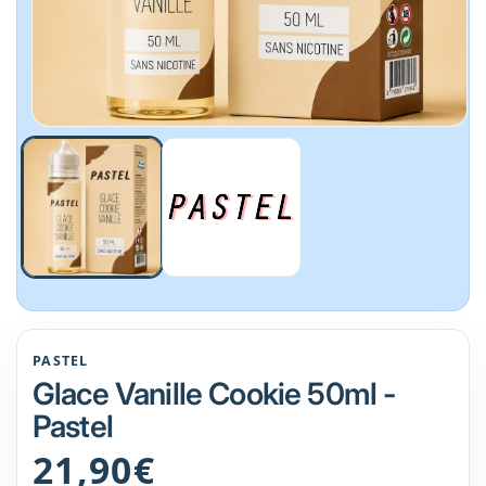
Ouvrir
le
média
1
dans
une
fenêtre
modale
PASTEL
Glace Vanille Cookie 50ml -
Pastel
Prix
21,90€