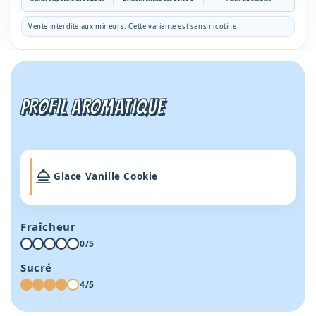
Vanille
Vanille
Cookie
Cookie
Vente interdite aux mineurs. Cette variante est sans nicotine.
50ml
50ml
-
-
Pastel
Pastel
PROFIL AROMATIQUE
Glace Vanille Cookie
Fraîcheur
0/5
Sucré
4/5