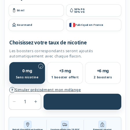
habituel
50% PG
50 ml
50% VG
Gourmand
Fabriqué en France
Choisissez votre taux de nicotine
Les boosters correspondants seront ajoutés
automatiquement avec chaque flacon.
✓
0 mg
+3 mg
+6 mg
Sans nicotine
1 booster offert
2 boosters
Simuler précisément mon mélange
?
Ajouter au panier
Réduire
Augmenter
la
la
quantité
quantité
de
de
Glace
Glace
Retrait disponible en boutique
Livraison offerte dès 29,90 €
Paiement sécurisé