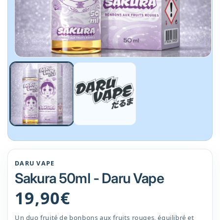
Ouvrir
le
média
1
dans
une
fenêtre
modale
DARU VAPE
Sakura 50ml - Daru Vape
Prix
19,90€
habituel
Un duo fruité de bonbons aux fruits rouges, équilibré et