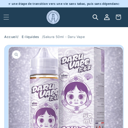
et
uer une étape de transition vers une vie sans tabac, puis sans dépendance à la nic
passer
au
contenu
Connexion
Panier
Accueil
/
E-liquides
/
Sakura 50ml - Daru Vape
Passer aux
informations
produits