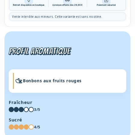
Sakura
Sakura
Retrait disponible en boutique
Livraison offerte dès 29,90 €
Paiement sécurisé
50ml
50ml
-
-
Vente interdite aux mineurs. Cette variante est sans nicotine.
Daru
Daru
Vape
Vape
PROFIL AROMATIQUE
Bonbons aux fruits rouges
Fraîcheur
3/5
Sucré
4/5