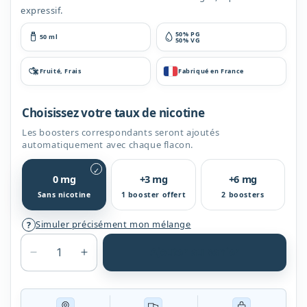
expressif.
50% PG
50 ml
50% VG
Fruité, Frais
Fabriqué en France
Choisissez votre taux de nicotine
Les boosters correspondants seront ajoutés
automatiquement avec chaque flacon.
✓
0 mg
+3 mg
+6 mg
Sans nicotine
1 booster offert
2 boosters
Simuler précisément mon mélange
?
Ajouter au panier
Réduire
Augmenter
la
la
quantité
quantité
de
de