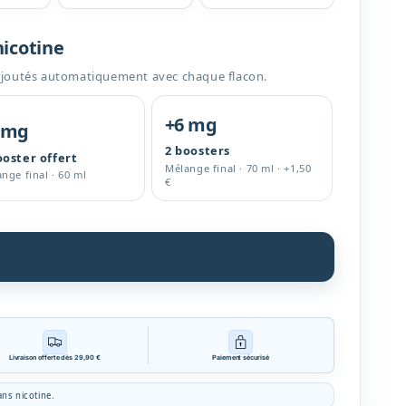
nicotine
ajoutés automatiquement avec chaque flacon.
+6 mg
 mg
2 boosters
ooster offert
Mélange final · 70 ml · +1,50
nge final · 60 ml
€
Ajouter au panier
Livraison offerte dès 29,90 €
Paiement sécurisé
ans nicotine.