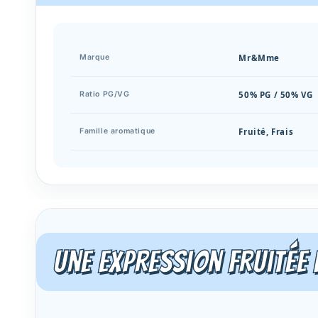
Mr&Mme
Marque
50% PG / 50% VG
Ratio PG/VG
Fruité, Frais
Famille aromatique
Une expression fruitée 