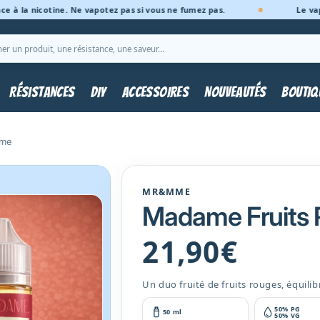
nicotine. Ne vapotez pas si vous ne fumez pas.
Le vapotage p
che
RÉSISTANCES
DIY
ACCESSOIRES
NOUVEAUTÉS
BOUTIQ
Mme
MR&MME
Madame Fruits
Prix
21,90€
habituel
Un duo fruité de fruits rouges, équilib
50% PG
50 ml
50% VG