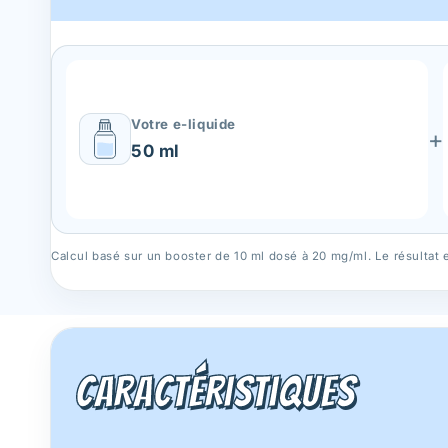
Votre e-liquide
+
50 ml
Calcul basé sur un booster de 10 ml dosé à 20 mg/ml. Le résultat es
Caractéristiques