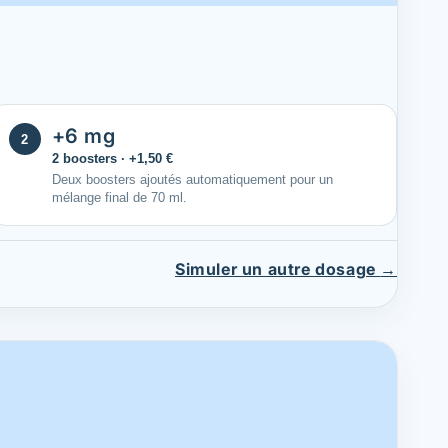
+6 mg
2
2 boosters · +1,50 €
Deux boosters ajoutés automatiquement pour un
mélange final de 70 ml.
Simuler un autre dosage
→