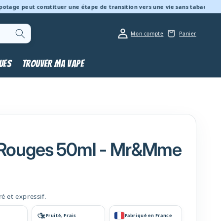
eut constituer une étape de transition vers une vie sans tabac, puis sans d
Connexion
Panier
Mon compte
Panier
UES
TROUVER MA VAPE
 Rouges 50ml - Mr&Mme
ré et expressif.
Fruité, Frais
Fabriqué en France