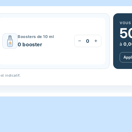
VOUS
5
Boosters de 10 ml
−
+
0
à
0,0
0 booster
Appl
t indicatif.