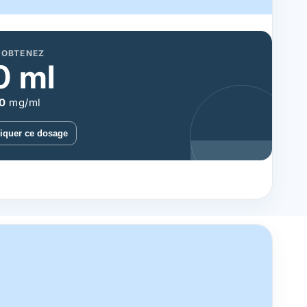
 OBTENEZ
0
ml
0
mg/ml
iquer ce dosage