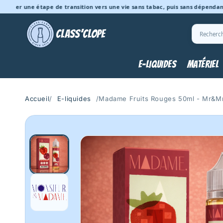
et
une étape de transition vers une vie sans tabac, puis sans dépendance à la 
passer
au
contenu
Recher
CLASS’CLOPE
E-LIQUIDES
MATÉRIEL
Accueil
/
E-liquides
/
Madame Fruits Rouges 50ml - Mr&
Passer aux
informations
produits