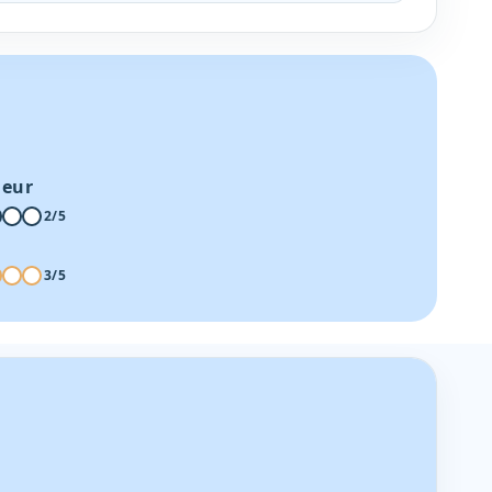
heur
2/5
3/5