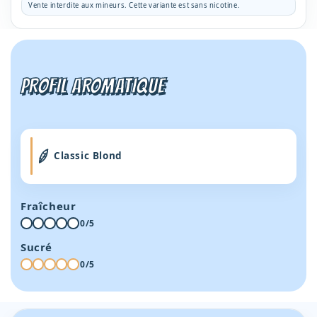
-
-
Vente interdite aux mineurs. Cette variante est sans nicotine.
V4A
V4A
PROFIL AROMATIQUE
Classic Blond
Fraîcheur
0/5
Sucré
0/5