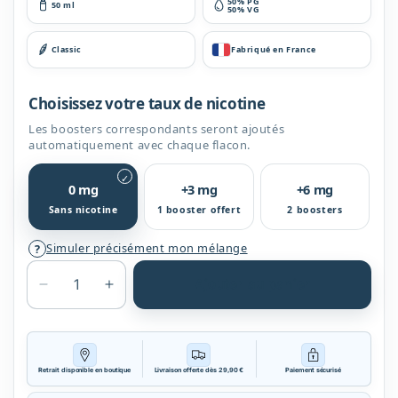
50% PG
50 ml
50% VG
Classic
Fabriqué en France
Choisissez votre taux de nicotine
Les boosters correspondants seront ajoutés
automatiquement avec chaque flacon.
✓
0 mg
+3 mg
+6 mg
Sans nicotine
1 booster offert
2 boosters
Simuler précisément mon mélange
?
Ajouter au panier
Réduire
Augmenter
la
la
quantité
quantité
de
de
AM
AM
Retrait disponible en boutique
Livraison offerte dès 29,90 €
Paiement sécurisé
50ml
50ml